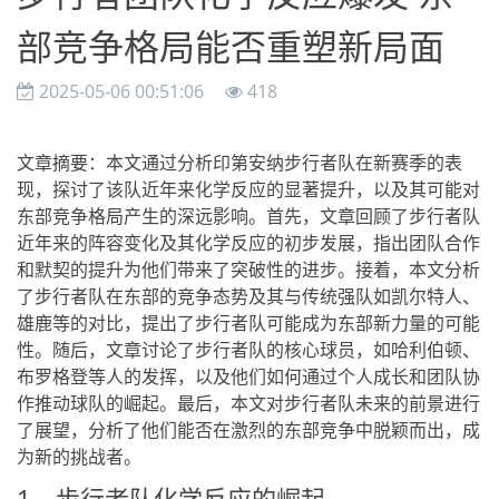
部竞争格局能否重塑新局面
2025-05-06 00:51:06
418
文章摘要：本文通过分析印第安纳步行者队在新赛季的表
现，探讨了该队近年来化学反应的显著提升，以及其可能对
东部竞争格局产生的深远影响。首先，文章回顾了步行者队
近年来的阵容变化及其化学反应的初步发展，指出团队合作
和默契的提升为他们带来了突破性的进步。接着，本文分析
了步行者队在东部的竞争态势及其与传统强队如凯尔特人、
雄鹿等的对比，提出了步行者队可能成为东部新力量的可能
性。随后，文章讨论了步行者队的核心球员，如哈利伯顿、
布罗格登等人的发挥，以及他们如何通过个人成长和团队协
作推动球队的崛起。最后，本文对步行者队未来的前景进行
了展望，分析了他们能否在激烈的东部竞争中脱颖而出，成
为新的挑战者。
1、步行者队化学反应的崛起