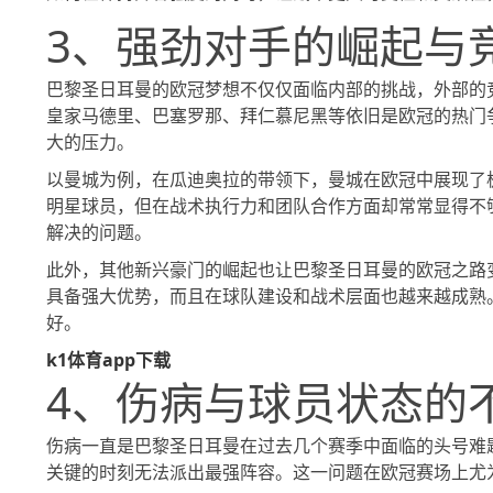
3、强劲对手的崛起与
巴黎圣日耳曼的欧冠梦想不仅仅面临内部的挑战，外部的
皇家马德里、巴塞罗那、拜仁慕尼黑等依旧是欧冠的热门
大的压力。
以曼城为例，在瓜迪奥拉的带领下，曼城在欧冠中展现了
明星球员，但在战术执行力和团队合作方面却常常显得不
解决的问题。
此外，其他新兴豪门的崛起也让巴黎圣日耳曼的欧冠之路
具备强大优势，而且在球队建设和战术层面也越来越成熟
好。
k1体育app下载
4、伤病与球员状态的
伤病一直是巴黎圣日耳曼在过去几个赛季中面临的头号难
关键的时刻无法派出最强阵容。这一问题在欧冠赛场上尤