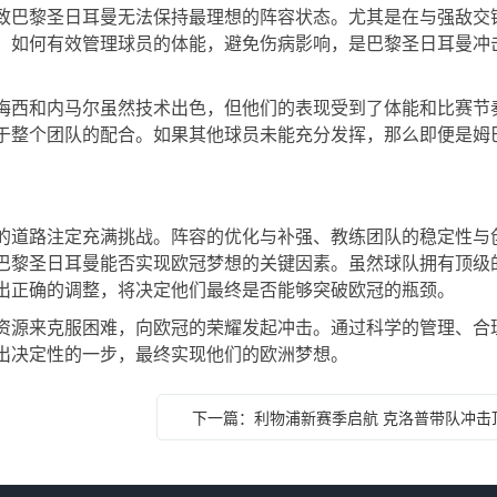
致巴黎圣日耳曼无法保持最理想的阵容状态。尤其是在与强敌交
，如何有效管理球员的体能，避免伤病影响，是巴黎圣日耳曼冲
梅西和内马尔虽然技术出色，但他们的表现受到了体能和比赛节
于整个团队的配合。如果其他球员未能充分发挥，那么即便是姆
的道路注定充满挑战。阵容的优化与补强、教练团队的稳定性与
巴黎圣日耳曼能否实现欧冠梦想的关键因素。虽然球队拥有顶级
出正确的调整，将决定他们最终是否能够突破欧冠的瓶颈。
资源来克服困难，向欧冠的荣耀发起冲击。通过科学的管理、合
出决定性的一步，最终实现他们的欧洲梦想。
下一篇：利物浦新赛季启航 克洛普带队冲击