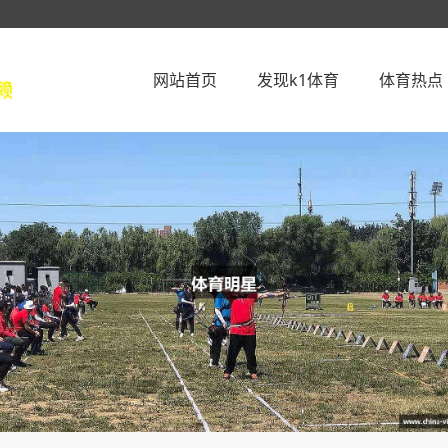
网站首页
发现k1体育
体育热点