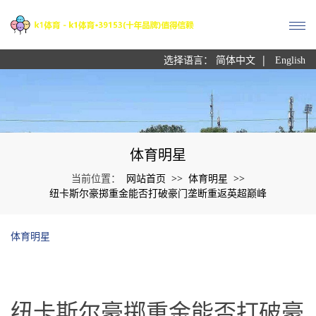
|
选择语言：
简体中文
English
体育明星
网站首页
体育明星
当前位置：
>>
>>
纽卡斯尔豪掷重金能否打破豪门垄断重返英超巅峰
体育明星
纽卡斯尔豪掷重金能否打破豪