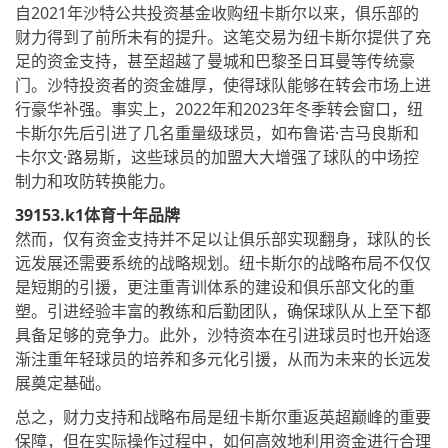
自2021年沙特公共投资基金收购纽卡斯尔以来，俱乐部的
财力得到了前所未有的提升。这笔交易为纽卡斯尔提供了充
足的资金支持，甚至超越了曼城和巴黎圣日耳曼等传统豪
门。沙特投资者的资金雄厚，使得球队能够在转会市场上进
行豪华补强。事实上，2022年和2023年冬季转会窗口，纽
卡斯尔先后引进了几名重量级球员，如布鲁诺·吉马良斯和
卡尔文·路易斯，这些球员的加盟大大增强了球队的中场控
制力和攻防转换能力。
39153.k1体育十年品牌
然而，仅有资金支持并不足以让俱乐部实现翻身，球队的长
远发展还需要系统的战略规划。纽卡斯尔的战略布局不仅仅
是短期的引援，更注重青训体系的建设和俱乐部文化的重
塑。引进经验丰富的教练和后勤团队，确保球队从上至下都
具备足够的竞争力。此外，沙特资本在引进球员时也开始逐
渐注重年轻球员的培养和多元化引援，从而为未来的长远发
展奠定基础。
总之，财力支持和战略布局是纽卡斯尔重返英超巅峰的重要
保障，但在实际操作过程中，如何高效地利用资金进行合理