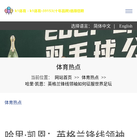
|
选择语言：
简体中文
English
体育热点
网站首页
体育热点
当前位置：
>>
>>
哈里·凯恩：英格兰锋线领袖如何征服世界足坛
体育热点
哈里·凯恩：英格兰锋线领袖