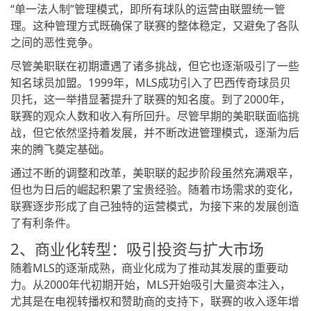
“单一法人制”管理模式，即所有球队的运营由联盟统一管
理。这种管理方式既确保了联赛的整体稳定，又避免了各队
之间的恶性竞争。
尽管美职联在初期遭遇了诸多挑战，但它也逐渐吸引了一些
知名球员加盟。1999年，MLS成功引入了巴西传奇球员贝
贝托，这一举措显著提升了联赛的知名度。到了2000年，
联赛的观众人数和收入有所回升。尽管早期的美职联面临挑
战，但它依然坚持着发展，并不断改进管理模式，逐渐为后
来的腾飞奠定基础。
通过不断的调整和改革，美职联的起步阶段虽然充满艰辛，
但也为日后的崛起积累了宝贵经验。随着市场需求的变化，
联赛逐步形成了自己独特的运营模式，为接下来的发展创造
了有利条件。
2、商业化转型：吸引投资与扩大市场
随着MLS的逐渐成熟，商业化成为了推动其发展的重要动
力。从2000年代初期开始，MLS开始吸引大量资本注入，
尤其是在电视转播权和赞助商的支持下，联赛的收入逐年增