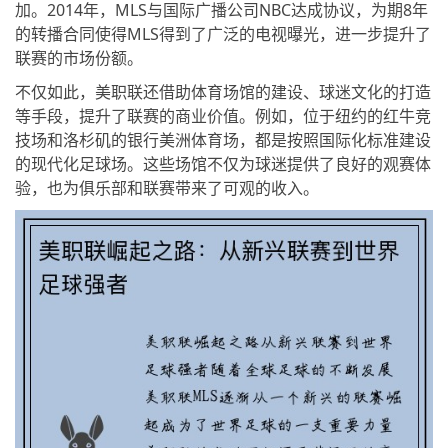
加。2014年，MLS与国际广播公司NBC达成协议，为期8年
的转播合同使得MLS得到了广泛的电视曝光，进一步提升了
联赛的市场份额。
不仅如此，美职联还借助体育场馆的建设、球迷文化的打造
等手段，提升了联赛的商业价值。例如，位于纽约的红牛竞
技场和洛杉矶的银行美洲体育场，都是按照国际化标准建设
的现代化足球场。这些场馆不仅为球迷提供了良好的观赛体
验，也为俱乐部和联赛带来了可观的收入。