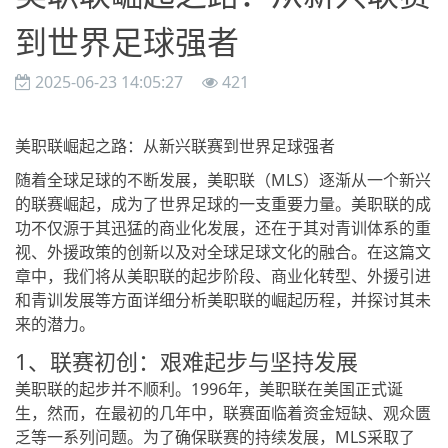
到世界足球强者
2025-06-23 14:05:27
421
美职联崛起之路：从新兴联赛到世界足球强者
随着全球足球的不断发展，美职联（MLS）逐渐从一个新兴
的联赛崛起，成为了世界足球的一支重要力量。美职联的成
功不仅源于其迅猛的商业化发展，还在于其对青训体系的重
视、外援政策的创新以及对全球足球文化的融合。在这篇文
章中，我们将从美职联的起步阶段、商业化转型、外援引进
和青训发展等方面详细分析美职联的崛起历程，并探讨其未
来的潜力。
1、联赛初创：艰难起步与坚持发展
美职联的起步并不顺利。1996年，美职联在美国正式诞
生，然而，在最初的几年中，联赛面临着资金短缺、观众匮
乏等一系列问题。为了确保联赛的持续发展，MLS采取了