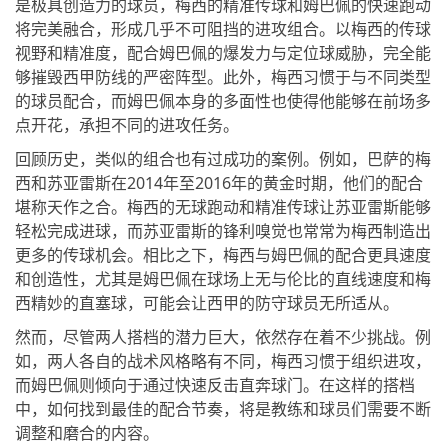
是极具创造力的球员，梅西的精准传球和姆巴佩的快速跑动
将完美融合，形成几乎不可阻挡的进攻组合。以梅西的传球
视野和精准度，配合姆巴佩的爆发力与定位球威胁，完全能
够摧毁西甲防线的严密阵型。此外，梅西习惯于与不同类型
的球员配合，而姆巴佩本身的多面性也使得他能够在前场多
点开花，承担不同的进攻任务。
回顾历史，类似的组合也有过成功的案例。例如，巴萨的梅
西和苏亚雷斯在2014年至2016年的黄金时期，他们的配合
堪称天作之合。梅西的无球跑动和精准传球让苏亚雷斯能够
轻松完成进球，而苏亚雷斯的锋利嗅觉也常常为梅西制造出
更多的传球机会。相比之下，梅西与姆巴佩的配合更具速度
和创造性，尤其是姆巴佩在球场上无与伦比的直线速度和梅
西精妙的直塞球，可能会让西甲的防守球员无所适从。
然而，尽管两人搭档的潜力巨大，依然存在着不少挑战。例
如，两人各自的战术风格略有不同，梅西习惯于组织进攻，
而姆巴佩则倾向于通过快速反击直奔球门。在这样的搭档
中，如何找到最佳的配合节奏，将是教练和球员们需要不断
调整和磨合的内容。