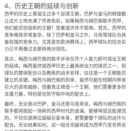
4、历史王朝的延续与创新
西甲的历史上曾诞生过多个足球王朝，巴萨与皇马的辉煌都
让这片土地充满了传奇色彩。如果梅西与姆巴佩联手西甲，
他们能否创造新的王朝？答案或许并不简单。首先，西甲的
竞争格局非常复杂，除了巴萨和皇马之外，马竞等球队也具
备较强的竞争力。尤其是在欧洲赛场上，西甲球队的综合实
力已不再像过去那样绝对领先。
其次，梅西与姆巴佩的联手并非仅凭个人能力即可保证王朝
的延续。梅西虽然是西甲历史上最具统治力的球员之一，但
球队的整体配合以及教练的战术安排，往往是一个王朝能否
建立的关键。梅西与姆巴佩的到来，虽然可能在短期内带来
巨大的进攻威胁，但要真正缔造一个王朝，他们需要更多的
支援力量，特别是在防守和中场的配合上。
最终，无论是对巴萨、皇马还是马竞来说，梅西与姆巴佩的
联手都将掀起一场新的西甲时代的波澜。能够驾驭这股潮流
的，不仅仅是两位超级巨星本身，更需要整个球队的运作与
配合。无论结果如何，这一组合无疑将成为西甲乃至世界足