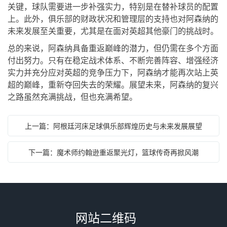
关键，球队需要进一步补强实力，特别是在替补球员的配置
上。此外，俱乐部的财政状况和管理层的支持也对阿森纳的
未来发展至关重要，尤其是在面对英超其他豪门的挑战时。
总的来说，阿森纳具备重返巅峰的潜力，但仍需在多个方面
付出努力。只有在稳定战术体系、不断完善阵容、增强经济
实力并充分应对英超的竞争压力下，阿森纳才能再次站上英
超的巅峰，重新夺回失去的荣耀。展望未来，阿森纳的复兴
之路虽然充满挑战，但也充满希望。
上一篇：阿根廷河床足球俱乐部辉煌历史与未来发展展望
下一篇：魔术师约翰逊重返聚光灯，篮球传奇再掀风潮
网站二维码