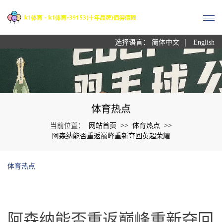
|
选择语言：
简体中文
English
体育热点
网站首页
体育热点
当前位置：
>>
>>
阿森纳能否重返巅峰重新夺回英超荣耀
体育热点
阿森纳能否重返巅峰重新夺回