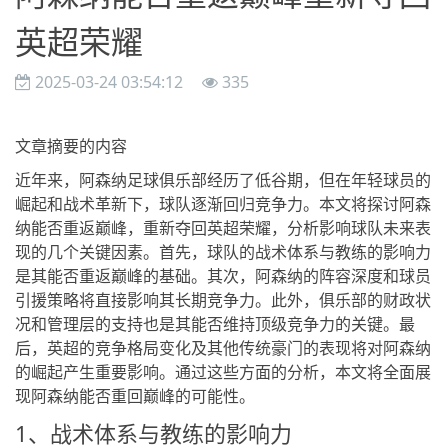
英超荣耀
2025-03-24 03:54:12
335
文章摘要的内容
近年来，阿森纳足球俱乐部经历了低谷期，但在年轻球员的
崛起和战术革新下，球队逐渐回归竞争力。本文将探讨阿森
纳能否重返巅峰，重新夺回英超荣耀，分析影响球队未来表
现的几个关键因素。首先，球队的战术体系与教练的影响力
是其能否重返巅峰的基础。其次，阿森纳的阵容深度和球员
引援策略将直接影响其长期竞争力。此外，俱乐部的财政状
况和管理层的支持也是其能否维持顶级竞争力的关键。最
后，英超的竞争格局变化及其他传统豪门的表现将对阿森纳
的崛起产生重要影响。通过这些方面的分析，本文将全面展
现阿森纳能否重回巅峰的可能性。
1、战术体系与教练的影响力