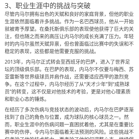
3、职业生涯中的挑战与突破
尽管内马尔拥有出色的天赋和良好的家庭背景，但他的职业
生涯依然面临着许多挑战。作为一名巴西球员，他从一开始
就被寄予厚望。在桑托斯俱乐部的表现使他获得了巨大的关
注，但也随之而来的高压让内马尔的成长充满了压力。年轻
时的内马尔虽然天赋异禀，但也曾面临过比赛中的失误和不
稳定的表现，这些都是他需要克服的挑战。
2013年，内马尔正式转会至西班牙的巴萨，进入了世界足
坛的顶级俱乐部。在巴萨的表现，内马尔不仅要与梅西、苏
亚雷斯等世界级球员并肩作战，还需要适应西甲的激烈竞
争。在这个过程中，内马尔经历了从“天才少年”到“成熟球
员”的转变，这不仅是对他技术的考验，更是对他心理素质
和职业心态的锤炼。
在经历了多次伤病与竞技状态的波动后，内马尔在巴萨逐渐
找到了自己的角色与位置，成为球队的核心球员之一。然
而，职业生涯中的伤病问题一直困扰着他，尤其是在重要比
赛中的伤停，令内马尔面临着无法预测的风险。这些挑战不