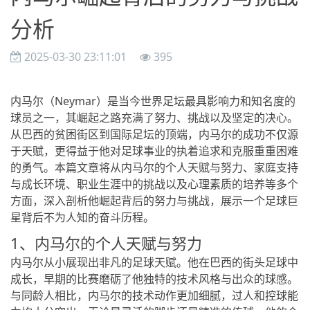
分析
2025-03-30 23:11:01
395
内马尔（Neymar）是当今世界足坛最具影响力和知名度的
球员之一，其崛起之路充满了努力、挑战以及坚定的决心。
从巴西的贫困街区到国际足坛的顶端，内马尔的成功不仅源
于天赋，更得益于他对足球事业的执着追求和克服重重困难
的勇气。本篇文章将从内马尔的个人天赋与努力、家庭支持
与成长环境、职业生涯中的挑战以及心理素质的培养等多个
方面，深入剖析他崛起背后的努力与挑战，展示一个足球巨
星背后不为人知的奋斗历程。
1、内马尔的个人天赋与努力
内马尔从小展现出非凡的足球天赋。他在巴西的街头足球中
成长，早期的比赛磨砺了他独特的技术风格与出众的球感。
与同龄人相比，内马尔的技术动作更加细腻，过人和控球能