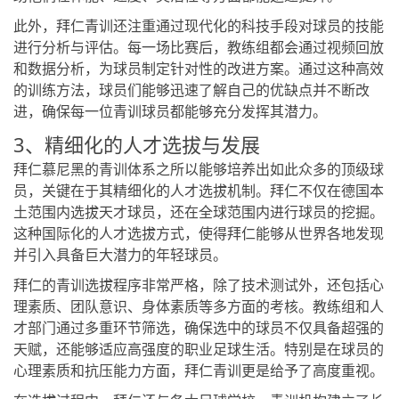
此外，拜仁青训还注重通过现代化的科技手段对球员的技能
进行分析与评估。每一场比赛后，教练组都会通过视频回放
和数据分析，为球员制定针对性的改进方案。通过这种高效
的训练方法，球员们能够迅速了解自己的优缺点并不断改
进，确保每一位青训球员都能够充分发挥其潜力。
3、精细化的人才选拔与发展
拜仁慕尼黑的青训体系之所以能够培养出如此众多的顶级球
员，关键在于其精细化的人才选拔机制。拜仁不仅在德国本
土范围内选拔天才球员，还在全球范围内进行球员的挖掘。
这种国际化的人才选拔方式，使得拜仁能够从世界各地发现
并引入具备巨大潜力的年轻球员。
拜仁的青训选拔程序非常严格，除了技术测试外，还包括心
理素质、团队意识、身体素质等多方面的考核。教练组和人
才部门通过多重环节筛选，确保选中的球员不仅具备超强的
天赋，还能够适应高强度的职业足球生活。特别是在球员的
心理素质和抗压能力方面，拜仁青训更是给予了高度重视。