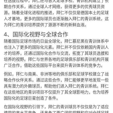
在选拔过程中，拜仁还与各大足球学校、青训机构建立了长
期合作关系，通过全球人才网络，获得更多的优秀球员资
源。随着全球化进程的推进，拜仁不仅仅是德国本土的足球
人才基地，更多的国际球员也逐渐融入拜仁的青训系统，这
为拜仁的青训培养提供了源源不断的新鲜血液。
4、国际化视野与全球合作
随着国际足球市场的日益全球化，拜仁慕尼黑在青训体系中
也注入了更多的国际化元素。拜仁并不仅仅依赖国内青训人
才的培养，还通过国际化合作与交流，拓宽了其球员选拔和
培养的视野。拜仁与世界各地的足球俱乐部和青训机构开展
广泛合作，借助这些国际平台来提升青训体系的竞争力。
例如，拜仁与南美、非洲等地的俱乐部和足球学校建立了战
略合作伙伴关系。通过这些合作，拜仁能够更早地发现一些
具有潜力的外籍球员，帮助他们进入拜仁的青训系统。拜仁
在这些地区的青训项目不仅提升了其全球影响力，也为培养
国际化的足球巨星创造了条件。
在国际化视野的引领下，拜仁的青训球员不仅仅是为了适应
德甲的高水平竞争，还具备了更广阔的视野和应对全球足球