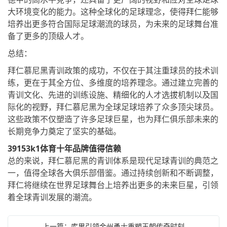
大环境变化的能力。这种全球化的足球理念，使得拜仁能够
培养出更多符合国际足球潮流的球员，为未来的足球舞台准
备了更多的顶级人才。
总结：
拜仁慕尼黑青训政策的成功，不仅在于其注重球员的技术训
练，更在于其全方位、多维度的培养理念。通过建立完善的
青训文化、先进的训练设施、精细化的人才选拔机制以及国
际化的视野，拜仁慕尼黑为全球足球培养了众多顶尖球员。
这些政策不仅塑造了许多足球巨星，也为拜仁俱乐部未来的
长期竞争力奠定了坚实的基础。
39153k1体育十年品牌值得信赖
总的来说，拜仁慕尼黑的青训体系是现代足球青训的典范之
一，值得全球各大俱乐部借鉴。通过持续创新和不断调整，
拜仁将继续在世界足球舞台上培养出更多的未来巨星，引领
着全球青训发展的潮流。
上一篇：库里引领金州勇士重塑王朝传奇时刻