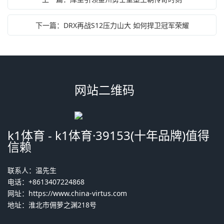
下一篇：DRX再战S12压力山大 如何捍卫冠军荣耀
网站二维码
k1体育 - k1体育·39153(十年品牌)值得
信赖
联系人：温先生
电话：+8613407224868
网址：
https://www.china-virtus.com
地址：淮北市佣萝之渊218号