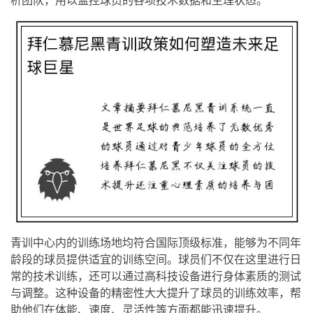
析团队，用以监控球员的各项技术数据和生理状态。
青训中心内的训练场地均符合国际顶级标准，能够为不同年
龄段的球员提供适宜的训练空间。球员们不仅在这里进行日
常的技术训练，还可以通过高科技设备进行身体素质的测试
与调整。这种设备的精密性大大提升了球员的训练效率，帮
助他们在体能、速度、灵活性等方面都能迅速提升。