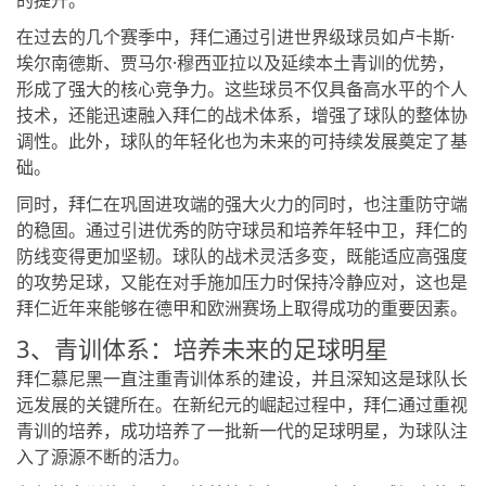
的提升。
在过去的几个赛季中，拜仁通过引进世界级球员如卢卡斯·
埃尔南德斯、贾马尔·穆西亚拉以及延续本土青训的优势，
形成了强大的核心竞争力。这些球员不仅具备高水平的个人
技术，还能迅速融入拜仁的战术体系，增强了球队的整体协
调性。此外，球队的年轻化也为未来的可持续发展奠定了基
础。
同时，拜仁在巩固进攻端的强大火力的同时，也注重防守端
的稳固。通过引进优秀的防守球员和培养年轻中卫，拜仁的
防线变得更加坚韧。球队的战术灵活多变，既能适应高强度
的攻势足球，又能在对手施加压力时保持冷静应对，这也是
拜仁近年来能够在德甲和欧洲赛场上取得成功的重要因素。
3、青训体系：培养未来的足球明星
拜仁慕尼黑一直注重青训体系的建设，并且深知这是球队长
远发展的关键所在。在新纪元的崛起过程中，拜仁通过重视
青训的培养，成功培养了一批新一代的足球明星，为球队注
入了源源不断的活力。