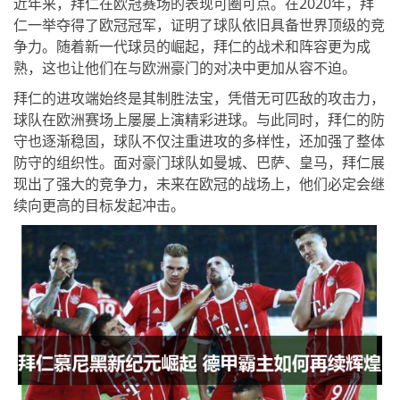
近年来，拜仁在欧冠赛场的表现可圈可点。在2020年，拜
仁一举夺得了欧冠冠军，证明了球队依旧具备世界顶级的竞
争力。随着新一代球员的崛起，拜仁的战术和阵容更为成
熟，这也让他们在与欧洲豪门的对决中更加从容不迫。
拜仁的进攻端始终是其制胜法宝，凭借无可匹敌的攻击力，
球队在欧洲赛场上屡屡上演精彩进球。与此同时，拜仁的防
守也逐渐稳固，球队不仅注重进攻的多样性，还加强了整体
防守的组织性。面对豪门球队如曼城、巴萨、皇马，拜仁展
现出了强大的竞争力，未来在欧冠的战场上，他们必定会继
续向更高的目标发起冲击。