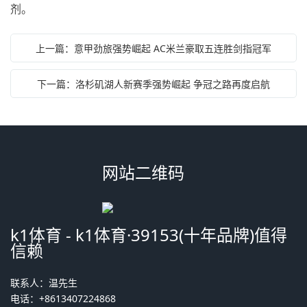
剂。
上一篇：意甲劲旅强势崛起 AC米兰豪取五连胜剑指冠军
下一篇：洛杉矶湖人新赛季强势崛起 争冠之路再度启航
网站二维码
k1体育 - k1体育·39153(十年品牌)值得
信赖
联系人：温先生
电话：+8613407224868